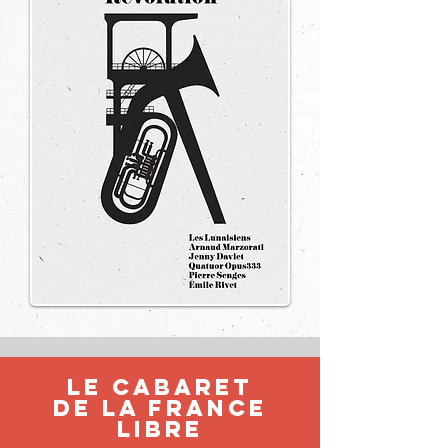
Le Cabaret
de la france
libre