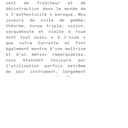
vent de fraîcheur et de
décontraction dans le monde de
« l’authenticité » baroque. Nos
joueurs de viole de gambe,
théorbe, harpe triple, violon,
sacqueboute et vielle à roue
sont tout aussi « à l’aise »
que notre Corrette et font
également montre d’une maîtrise
et d’un métier remarquables,
nous étonnant toujours par
l’utilisation parfois extrême
de leur instrument, largement
nourrie d’influences
insoupçonnées.
Le plaisir que nous avons eu à
jouer avec eux ces derniers
temps, dans de multiples
projets de concerts, de
créations scéniques ou
d’actions culturelles ont fini