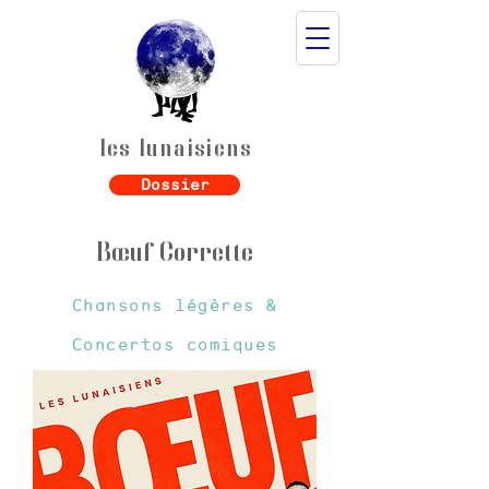
les lunaisiens
Dossier
B
œ
uf Corrette
Chansons légères &
Concertos comiques