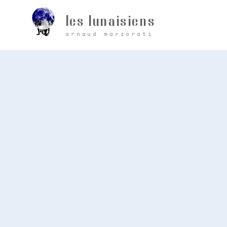
les lunaisiens
arnaud marzorati