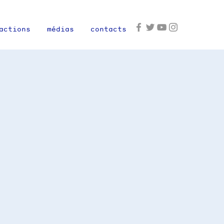
actions
médias
contacts