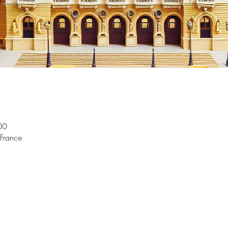
00
 France