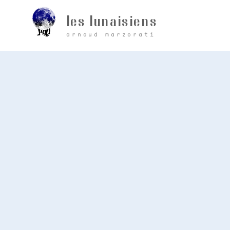
les lunaisiens
arnaud marzorati