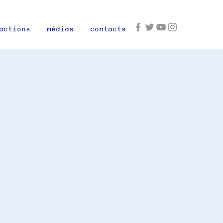
actions
médias
contacts