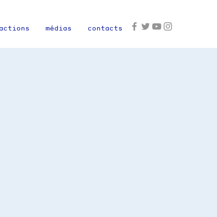
actions
médias
contacts