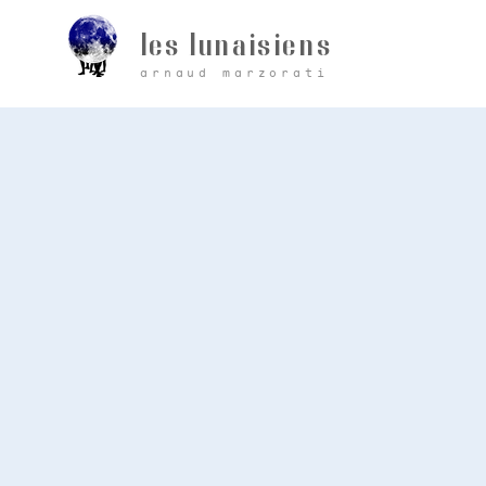
les lunaisiens
arnaud marzorati