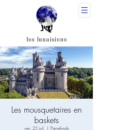
les lunaisiens
Les mousquetaires en
baskets
ven. 25 juil.
  |  
Pierrefonds