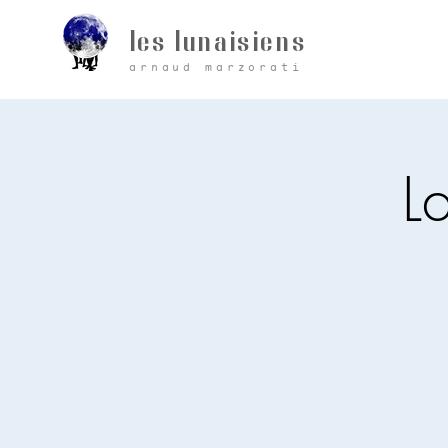
les lunaisiens
arnaud marzorati
L