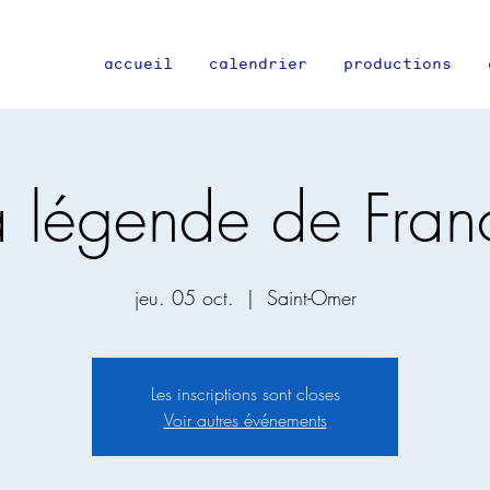
accueil
calendrier
productions
a légende de Fran
jeu. 05 oct.
  |  
Saint-Omer
Les inscriptions sont closes
Voir autres événements