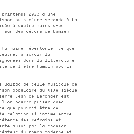
 printemps 2023 d'une
isson puis d'une seconde à La
isée à quatre mains avec
n sur des décors de Damien
 Hu-maine répertorier ce que
oeuvre, à savoir la
ignorées dans la littérature
té de l’être humain soumis
de Balzac de celle musicale de
nson populaire du XIXe siècle
ierre-Jean de Béranger est
̀ l’on pourra puiser avec
ce que pouvait être ce
tte relation si intime entre
pétence des refrains et
vente aussi par la chanson.
réateur du roman moderne et