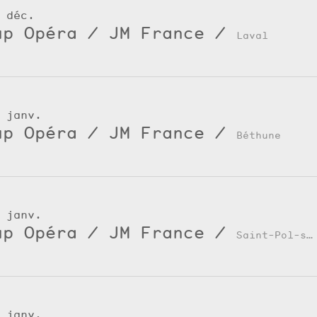
 déc.
up Opéra / JM France
/
Laval
 janv.
up Opéra / JM France
/
Béthune
 janv.
up Opéra / JM France
/
Saint-Pol-sur-Ternoise
 janv.