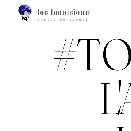
les lunaisiens
arnaud marzorati
#T
L'A