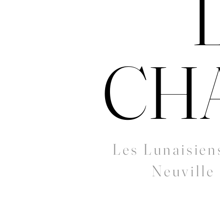
CH
Les Lunaisien
Neuville