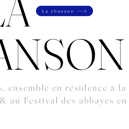
LA
La chanson
ANSON
s, ensemble en résidence à la
 & au Festival des abbayes en