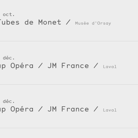
 oct.
Tubes de Monet
/
Musée d'Orsay
 déc.
up Opéra / JM France
/
Laval
 déc.
up Opéra / JM France
/
Laval