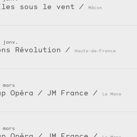
Îles sous le vent
/
Mâcon
 janv.
ons Révolution
/
Hauts-de-France
 mars
up Opéra / JM France
/
Le Mans
 mars
up Opéra / JM France
/
Le Mans