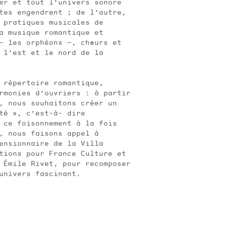
nier et tout l’univers sonore
ntes engendrent ; de l’autre,
 pratiques musicales de
la musique romantique et
— les orphéons —, chœurs et
s l’est et le nord de la
 répertoire romantique,
rmonies d’ouvriers : à partir
, nous souhaitons créer un
é », c’est-à- dire
e ce foisonnement à la fois
, nous faisons appel à
pensionnaire de la Villa
ctions pour France Culture et
 Émile Rivet, pour recomposer
 univers fascinant.