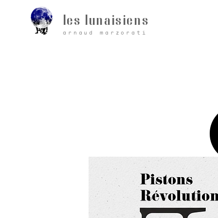
les lunaisiens
arnaud marzorati