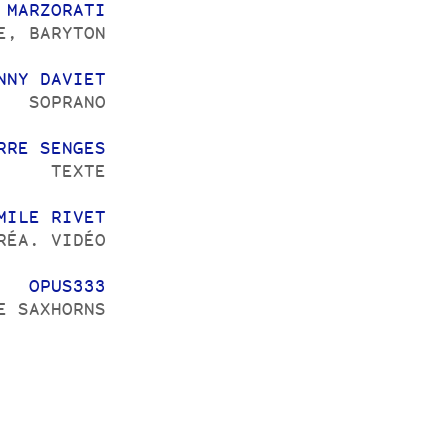
 MARZORATI
E, BARYTON
NNY DAVIET
SOPRANO
RRE SENGES
TEXTE
MILE RIVET
RÉA. VIDÉO
OPUS333
E SAXHORNS