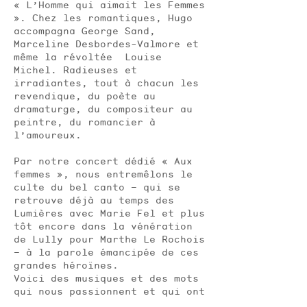
« L’Homme qui aimait les Femmes
». Chez les romantiques, Hugo
accompagna George Sand,
Marceline Desbordes-Valmore et
même la révoltée Louise
Michel. Radieuses et
irradiantes, tout à chacun les
revendique, du poète au
dramaturge, du compositeur au
peintre, du romancier à
l’amoureux.
Par notre concert dédié « Aux
femmes », nous entremêlons le
culte du bel canto – qui se
retrouve déjà au temps des
Lumières avec Marie Fel et plus
tôt encore dans la vénération
de Lully pour Marthe Le Rochois
– à la parole émancipée de ces
grandes héroïnes.
Voici des musiques et des mots
qui nous passionnent et qui ont
de tout temps fait avancer les