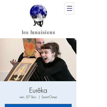
les lunaisiens
Eurêka
ven. 07 févr.
  |  
Saint-Omer