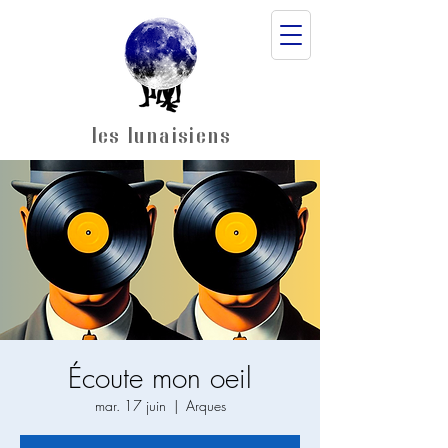
les lunaisiens
Écoute mon oeil
mar. 17 juin
  |  
Arques